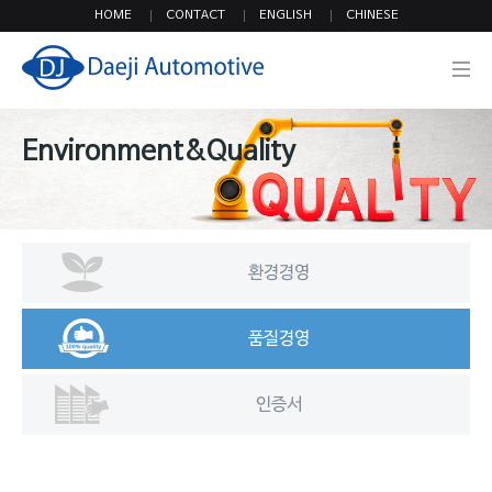
HOME
CONTACT
ENGLISH
CHINESE
기업정보
Environment&Quality
환경경영
제품
품질경영
인증서
에코골드
에이씨델코