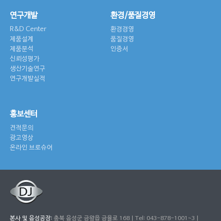
연구개발
환경/품질경영
R&D Center
환경경영
제품설계
품질경영
제품분석
인증서
신뢰성평가
생산기술연구
연구개발실적
홍보센터
견적문의
광고영상
온라인 브로슈어
본사 및 음성공장:
충북 음성군 금왕읍 금율로 168 | Tel: 043-878-1001~3 |