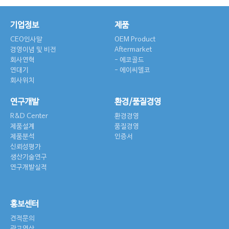
기업정보
제품
CEO인사말
OEM Product
경영이념 및 비전
Aftermarket
회사연혁
에코골드
연대기
에이씨델코
회사위치
연구개발
환경/품질경영
R&D Center
환경경영
제품설계
품질경영
제품분석
인증서
신뢰성평가
생산기술연구
연구개발실적
홍보센터
견적문의