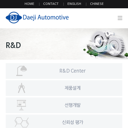
HOME
CONTACT
ENGLISH
CHINESE
기업정보
R&D
R&D Center
제품
제품설계
선행개발
에코골드
에이씨델코
신뢰성 평가