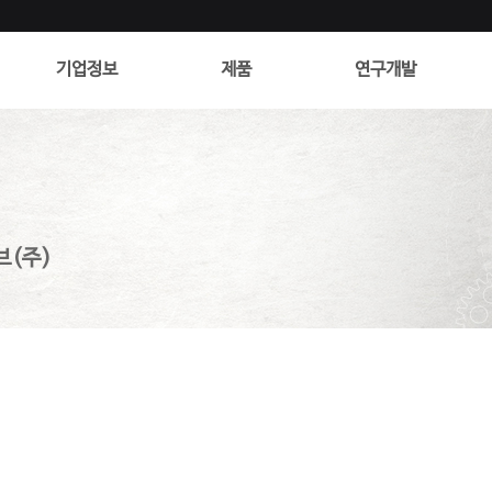
기업정보
제품
연구개발
에코골드
에이씨델코
브(주)