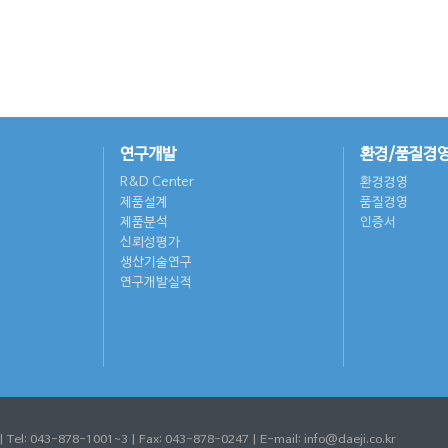
연구개발
환경/품질경
R&D Center
환경경영
제품설계
품질경영
제품분석
인증서
신뢰성평가
생산기술연구
연구개발실적
 043-878-1001~3 | Fax: 043-878-0247 | E-mail: info@daeji.co.kr